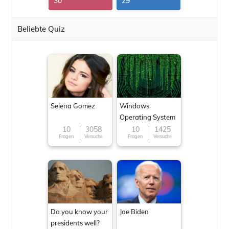
30
29
Beliebte Quiz
Selena Gomez
Windows
Operating System
10
3058
10
1425
Fragen
Versuche
Fragen
Versuche
Do you know your
Joe Biden
presidents well?