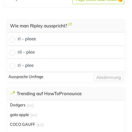
Wie man Ripley ausspricht?
ri - pleee
rii - plee
ri - plee
Aussprache Umfrage
Abstimmung
Trending auf HowToPronounce
Dodgers
[en]
gala apple
[en]
COCO GAUFF
[en]