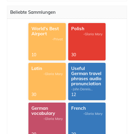
Beliebte Sammlungen
World's Best
Polish
Airport
-Gloria Mary
-Privat
10
30
Latin
Useful
German travel
-Gloria Mary
phrases audio
pronunciation
-John Dennis
G.Thomas
30
12
German
French
vocabulary
-Gloria Mary
-Gloria Mary