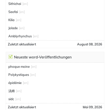
Sithichai
[en]
Saofai
[en]
Kilia
[en]
Jolade
[en]
Amblyrhynchus
[en]
Zuletzt aktualisiert
August 08, 2026
Neueste word-Veröffentlichungen
phoque moine
[en]
Polykystiques
[en]
épidémie
[en]
汤姆
[en]
sidc
[en]
Zuletzt aktualisiert
Mai 09, 2026