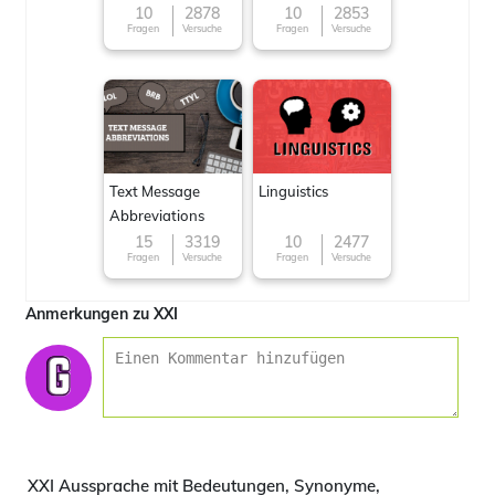
10
2878
10
2853
Fragen
Versuche
Fragen
Versuche
Text Message
Linguistics
Abbreviations
15
3319
10
2477
Fragen
Versuche
Fragen
Versuche
Anmerkungen zu XXI
XXI Aussprache mit Bedeutungen, Synonyme,