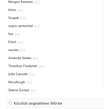
Morgan freeman
[en]
Ichiro
[en]
Suspek
[en]
supra-sentential
[en]
live
[en]
Erbol
[en]
movies
[en]
Amanda Seales
[en]
Timothee Chalamet
[en]
João Cancelo
[en]
Mccullough
[en]
Selena Gomez
[en]
Kürzlich angesehene Wörter