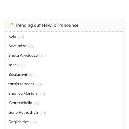
Trending auf HowToPronounce
Köln
[ka]
Arveladze
[ka]
Shota Arveladze
[ka]
sane
[ka]
Basilashvili
[ka]
taraja ramsess
[ka]
Shamea Morton
[ka]
Kvaratskhelia
[ka]
Geno Petriashvili
[ka]
Goglichidze
[ka]