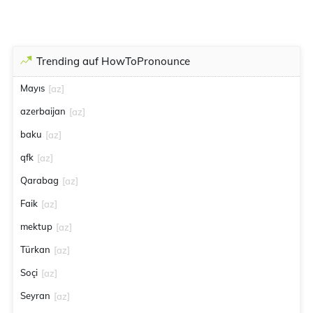
Trending auf HowToPronounce
Mayıs
[az]
azerbaijan
[az]
baku
[az]
qfk
[az]
Qarabag
[az]
Faik
[az]
mektup
[az]
Türkan
[az]
Soçi
[az]
Seyran
[az]