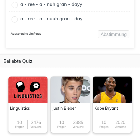
a - ree - a - nuh gran - dayy
a - ree - a - nuuh gran - day
Aussprache Umfrage
Abstimmung
Beliebte Quiz
Linguistics
Justin Bieber
Kobe Bryant
10
2476
10
3385
10
2020
Fragen
Versuche
Fragen
Versuche
Fragen
Versuche