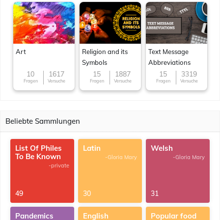
Art
Religion and its
Text Message
Symbols
Abbreviations
10
1617
15
1887
15
3319
Fragen
Versuche
Fragen
Versuche
Fragen
Versuche
Beliebte Sammlungen
List Of Philes
Latin
Welsh
To Be Known
-Gloria Mary
-Gloria Mary
-private
49
30
31
Pandemics
English
Popular food