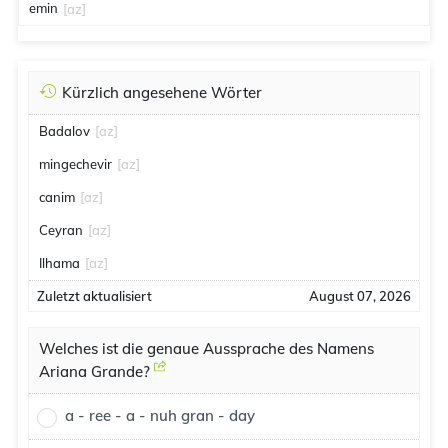
emin
[az]
Kürzlich angesehene Wörter
Badalov
[az]
mingechevir
[az]
canim
[az]
Ceyran
[az]
Ilhama
[az]
Zuletzt aktualisiert
August 07, 2026
Welches ist die genaue Aussprache des Namens
Ariana Grande?
a - ree - a - nuh gran - day