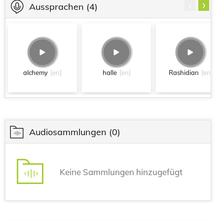
‹
›
Aussprachen
(4)
alchemy
[en]
halle
[en]
Rashidian
[en]
Audiosammlungen
(0)
Keine Sammlungen hinzugefügt