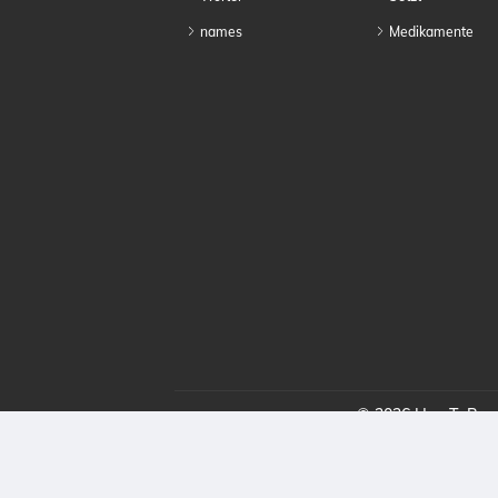
names
Medikamente
© 2026 HowToProno