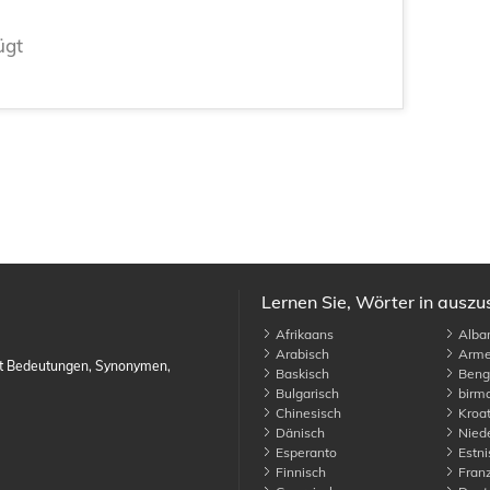
ügt
Lernen Sie, Wörter in ausz
Afrikaans
Alban
Arabisch
Arme
it Bedeutungen, Synonymen,
Baskisch
Benga
Bulgarisch
birma
Chinesisch
Kroat
Dänisch
Niede
Esperanto
Estni
Finnisch
Franz