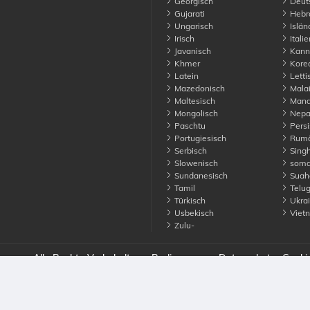
Georgisch
Deut
Gujarati
Hebr
Ungarisch
Islän
Irisch
Italie
Javanisch
Kann
Khmer
Kore
Latein
Letti
Mazedonisch
Malai
Maltesisch
Manda
Mongolisch
Nepa
Paschtu
Persi
Portugiesisch
Rumä
Serbisch
Singh
Slowenisch
soma
Sundanesisch
Suahe
Tamil
Telu
Türkisch
Ukrai
Usbekisch
Viet
Zulu-
unce. Alle Rechte Vorbehalten
Bedingungen
Datenschutz
Cooki