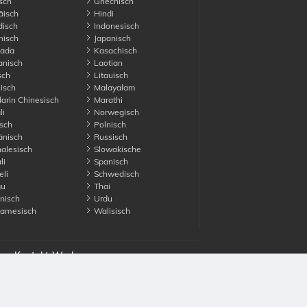
sch
Griechisch
äisch
Hindi
disch
Indonesisch
nisch
Japanisch
ada
Kasachisch
anisch
Laotian
sch
Litauisch
isch
Malayalam
rin Chinesisch
Marathi
li
Norwegisch
sch
Polnisch
nisch
Russisch
alesisch
Slowakische
li
Spanisch
li
Schwedisch
gu
Thai
nisch
Urdu
namesisch
Walisisch
es
Kontakt
Werben