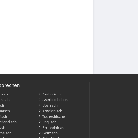
usprechen
isch
Amharisch
nisch
Aserbaidschan
li
Bosnisch
nisch
Katalanisch
isch
Tschechische
rländisch
Englisch
sch
Philippinisch
ösisch
Galizisch