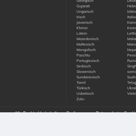
Georgisch
Deut
Gujarati
Hebr
Ungarisch
Islän
Irisch
Italie
Javanisch
Kann
Khmer
Kore
Latein
Letti
Mazedonisch
Malai
Maltesisch
Manda
Mongolisch
Nepa
Paschtu
Persi
Portugiesisch
Rumä
Serbisch
Singh
Slowenisch
soma
Sundanesisch
Suahe
Tamil
Telu
Türkisch
Ukrai
Usbekisch
Viet
Zulu-
unce. Alle Rechte Vorbehalten
Bedingungen
Datenschutz
Cooki