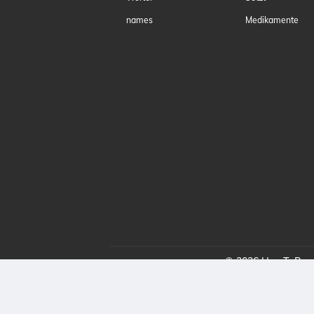
names
Medikamente
© 2026 HowToProno