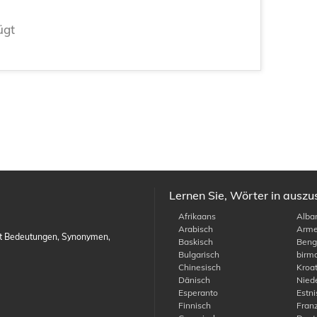
ügt
Lernen Sie, Wörter in ausz
Afrikaans
Alban
Arabisch
Arme
it Bedeutungen, Synonymen,
Baskisch
Benga
Bulgarisch
birma
Chinesisch
Kroat
Dänisch
Niede
Esperanto
Estni
Finnisch
Franz