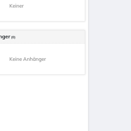
Keiner
speugh
[en]
jerschina
[en]
nger
(0)
Keine Anhänger