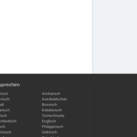
usprechen
isch
Amharisch
nisch
Aserbaidschan
li
Bosnisch
nisch
Katalanisch
isch
Tschechische
rländisch
Englisch
sch
Philippinisch
ösisch
Galizisch