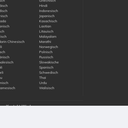
sch
Griechisch
äisch
Hindi
disch
Indonesisch
nisch
Japanisch
ada
Kasachisch
anisch
Laotian
sch
Litauisch
isch
Malayalam
rin Chinesisch
Marathi
li
Norwegisch
sch
Polnisch
nisch
Russisch
alesisch
Slowakische
li
Spanisch
li
Schwedisch
gu
Thai
nisch
Urdu
namesisch
Walisisch
es
Kontakt
Werben