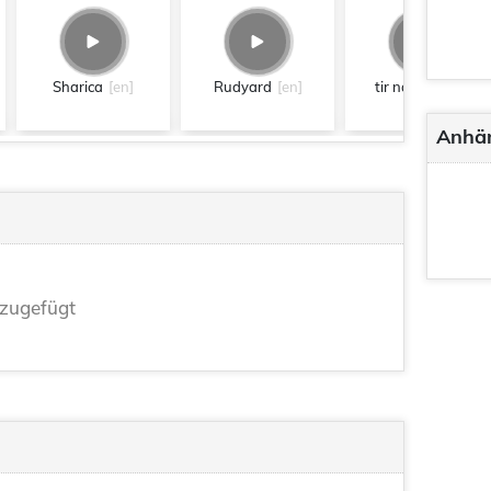
Sharica
[en]
Rudyard
[en]
tir na nog
[en]
Anhä
zugefügt