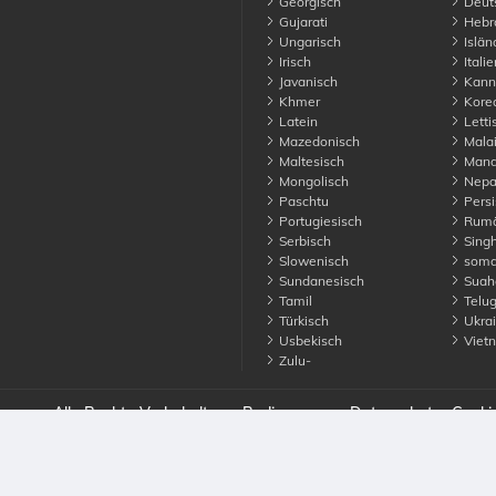
Georgisch
Deut
Gujarati
Hebr
Ungarisch
Islän
Irisch
Italie
Javanisch
Kann
Khmer
Kore
Latein
Letti
Mazedonisch
Malai
Maltesisch
Manda
Mongolisch
Nepa
Paschtu
Persi
Portugiesisch
Rumä
Serbisch
Singh
Slowenisch
soma
Sundanesisch
Suahe
Tamil
Telu
Türkisch
Ukrai
Usbekisch
Viet
Zulu-
unce. Alle Rechte Vorbehalten
Bedingungen
Datenschutz
Cooki