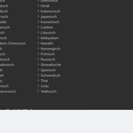
sch
Griechisch
äisch
Hindi
disch
Indonesisch
nisch
Japanisch
ada
Kasachisch
anisch
Laotian
sch
Litauisch
isch
Malayalam
rin Chinesisch
Marathi
li
Norwegisch
sch
Polnisch
nisch
Russisch
alesisch
Slowakische
li
Spanisch
li
Schwedisch
gu
Thai
nisch
Urdu
namesisch
Walisisch
es
Kontakt
Werben