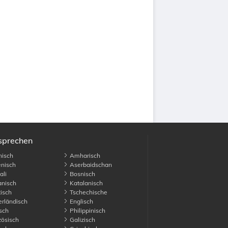
usprechen
isch
Amharisch
nisch
Aserbaidschan
li
Bosnisch
nisch
Katalanisch
isch
Tschechische
rländisch
Englisch
sch
Philippinisch
ösisch
Galizisch