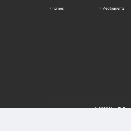
names
Medikamente
© 2026 HowToProno