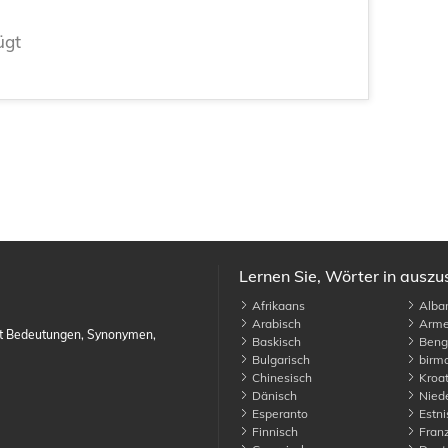
ügt
Lernen Sie, Wörter in ausz
Afrikaans
Alban
Arabisch
Arme
it Bedeutungen, Synonymen,
Baskisch
Benga
Bulgarisch
birma
Chinesisch
Kroat
Dänisch
Niede
Esperanto
Estni
Finnisch
Franz