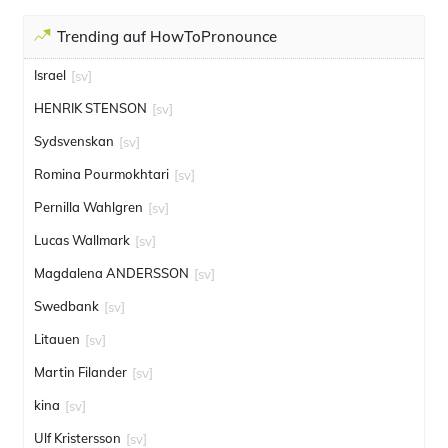
Trending auf HowToPronounce
Israel
[sv]
HENRIK STENSON
[sv]
Sydsvenskan
[sv]
Romina Pourmokhtari
[sv]
Pernilla Wahlgren
[sv]
Lucas Wallmark
[sv]
Magdalena ANDERSSON
[sv]
Swedbank
[sv]
Litauen
[sv]
Martin Filander
[sv]
kina
[sv]
Ulf Kristersson
[sv]