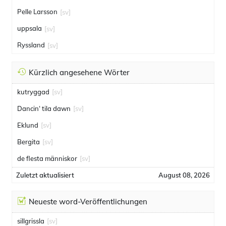
Pelle Larsson
[sv]
uppsala
[sv]
Ryssland
[sv]
Kürzlich angesehene Wörter
kutryggad
[sv]
Dancin‘ tila dawn
[sv]
Eklund
[sv]
Bergita
[sv]
de flesta människor
[sv]
Zuletzt aktualisiert
August 08, 2026
Neueste word-Veröffentlichungen
sillgrissla
[sv]