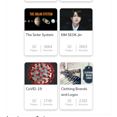
The Solar System
KIM SEOK-jin
10
3664
10
2603
Fragen
Versuche
Fragen
Versuche
CoVID-19
Clothing Brands
and Logos
10
1745
15
2183
Fragen
Versuche
Fragen
Versuche