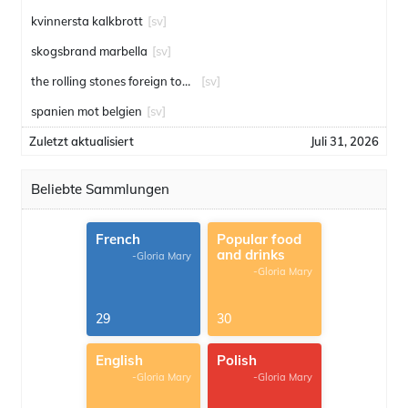
kvinnersta kalkbrott
[sv]
skogsbrand marbella
[sv]
the rolling stones foreign tongues
[sv]
spanien mot belgien
[sv]
Zuletzt aktualisiert
Juli 31, 2026
Beliebte Sammlungen
French
Popular food
and drinks
-Gloria Mary
-Gloria Mary
29
30
English
Polish
-Gloria Mary
-Gloria Mary