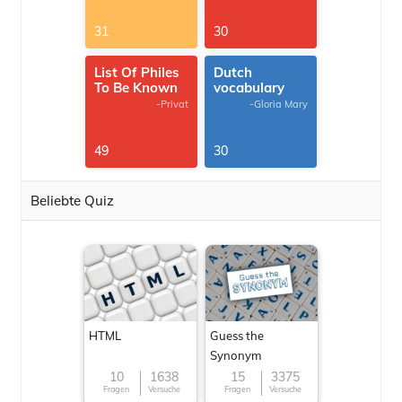
31
30
List Of Philes
Dutch
To Be Known
vocabulary
-Privat
-Gloria Mary
49
30
Beliebte Quiz
HTML
Guess the
Synonym
10
1638
15
3375
Fragen
Versuche
Fragen
Versuche