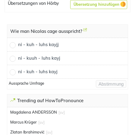
Übersetzungen von Hörby
Übersetzung hinzufügen
Wie man Nicolas cage ausspricht?
ni - kuh - luhs kayjj
ni - kuuh - luhs kayj
ni - kuh - luhs kayj
Aussprache Umfrage
Abstimmung
Trending auf HowToPronounce
Magdalena ANDERSSON
[sv]
Marcus Krüger
[sv]
Zlatan Ibrahimović
[sv]