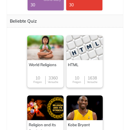
30
30
Beliebte Quiz
World Religions
HTML
10
3360
10
1638
Fragen
Versuche
Fragen
Versuche
Religion and its
Kobe Bryant