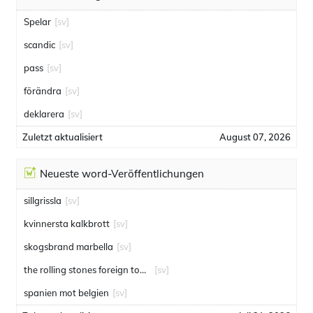
Spelar
[sv]
scandic
[sv]
pass
[sv]
förändra
[sv]
deklarera
[sv]
Zuletzt aktualisiert
August 07, 2026
Neueste word-Veröffentlichungen
sillgrissla
[sv]
kvinnersta kalkbrott
[sv]
skogsbrand marbella
[sv]
the rolling stones foreign tongues
[sv]
spanien mot belgien
[sv]