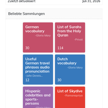
Zuletzt aktualisiert
Juli 31, 2026
Beliebte Sammlungen
German
List of Surahs
vocabulary
from the Holy
Quran
-Gloria Mary
-Privat
30
114
Useful
Dutch
German travel
vocabulary
phrases audio
-Gloria Mary
pronunciation
-John Dennis
G.Thomas
12
30
Hispanic
List of Skydive
celebrities and
-Ramanapriya
sports-
persons
-Gloria Mary