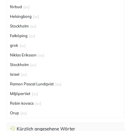
förbud
[sv]
Helsingborg
[sv]
Stockholm
[sv]
Falköping
[sv]
grok
[sv]
Niklas Eriksson
[sv]
Stockholm
[sv]
Israel
[sv]
Ramon Pascal Lundqvist
[sv]
Miljöpartiet
[sv]
Robin kovacs
[sv]
Orup
[sv]
Kürzlich angesehene Wörter