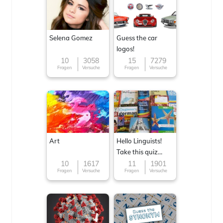
Selena Gomez
Guess the car
logos!
10
3058
15
7279
Fragen
Versuche
Fragen
Versuche
Art
Hello Linguists!
Take this quiz
now!
10
1617
11
1901
Fragen
Versuche
Fragen
Versuche