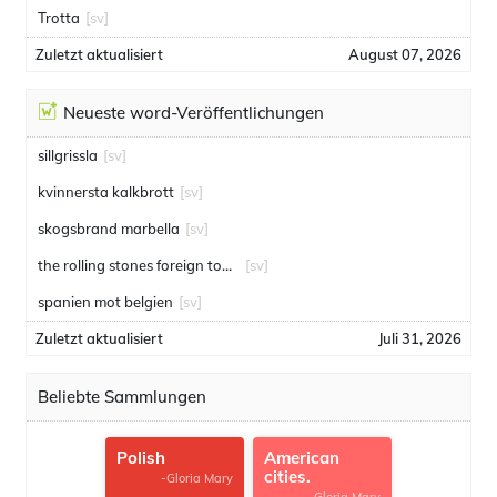
Trotta
[sv]
Zuletzt aktualisiert
August 07, 2026
Neueste word-Veröffentlichungen
sillgrissla
[sv]
kvinnersta kalkbrott
[sv]
skogsbrand marbella
[sv]
the rolling stones foreign tongues
[sv]
spanien mot belgien
[sv]
Zuletzt aktualisiert
Juli 31, 2026
Beliebte Sammlungen
Polish
American
cities.
-Gloria Mary