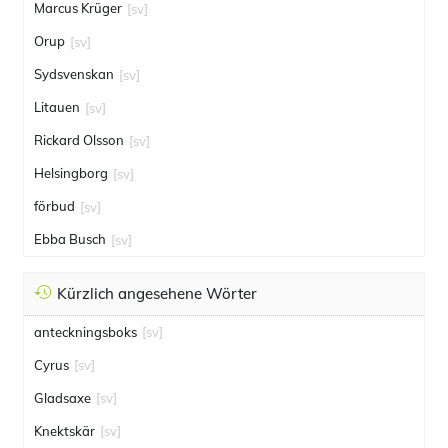
Marcus Krüger
[sv]
Orup
[sv]
Sydsvenskan
[sv]
Litauen
[sv]
Rickard Olsson
[sv]
Helsingborg
[sv]
förbud
[sv]
Ebba Busch
[sv]
Kürzlich angesehene Wörter
anteckningsboks
[sv]
Cyrus
[sv]
Gladsaxe
[sv]
Knektskär
[sv]