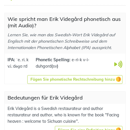
Wie spricht man Erik Videgård phonetisch aus
(mit Audio)?
Lernen Sie, wie man das Swedish-Wort Erik Videgård auf
Englisch mit der phonetischen Schreibweise und dem
Internationalen Phonetischen Alphabet (IPA) ausspricht.
IPA:
ˈe.ːri.ːk
Phonetic Spelling:
e-ri-k v-i-
v.i.ːdəɡoːrd
duhgord
(
sv
)
Fügen Sie phonetische Rechtschreibung hinzu
Bedeutungen für Erik Videgård
Erik Videgård is a Swedish restaurateur and author
restaurateur and author, who is known for the book "Facing
heaven : welcome to Sichuan cuisine".