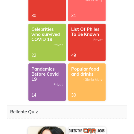
-Gloria Mary
30
31
Celebrities
List Of Philes
who survived
To Be Known
COVID 19
-Privat
-Privat
22
49
Pandemics
Popular food
Before Covid
and drinks
19
-Gloria Mary
-Privat
14
30
Beliebte Quiz