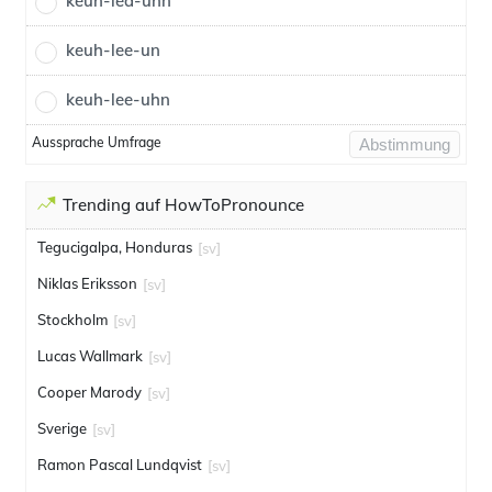
keuh-lea-uhn
keuh-lee-un
keuh-lee-uhn
Aussprache Umfrage
Abstimmung
Trending auf HowToPronounce
Tegucigalpa, Honduras
[sv]
Niklas Eriksson
[sv]
Stockholm
[sv]
Lucas Wallmark
[sv]
Cooper Marody
[sv]
Sverige
[sv]
Ramon Pascal Lundqvist
[sv]