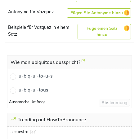
Antonyme für Vazquez
Fügen Sie Antonyme hinzu
Beispiele für Vazquez in einem
Füge einen Satz
Satz
hinzu
Wie man ubiquitous ausspricht?
u-biq-ui-to-u-s
u-biq-ui-tous
Aussprache Umfrage
Abstimmung
Trending auf HowToPronounce
secuestro
[es]