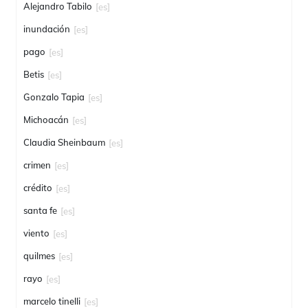
Alejandro Tabilo
[es]
inundación
[es]
pago
[es]
Betis
[es]
Gonzalo Tapia
[es]
Michoacán
[es]
Claudia Sheinbaum
[es]
crimen
[es]
crédito
[es]
santa fe
[es]
viento
[es]
quilmes
[es]
rayo
[es]
marcelo tinelli
[es]