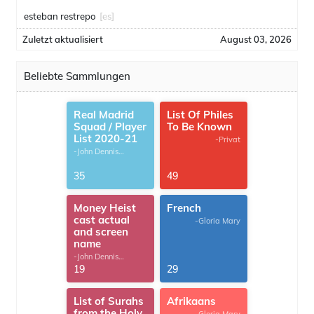
esteban restrepo
[es]
Zuletzt aktualisiert
August 03, 2026
Beliebte Sammlungen
Real Madrid
List Of Philes
Squad / Player
To Be Known
List 2020-21
-Privat
-John Dennis
G.Thomas
35
49
Money Heist
French
cast actual
-Gloria Mary
and screen
name
-John Dennis
G.Thomas
19
29
List of Surahs
Afrikaans
from the Holy