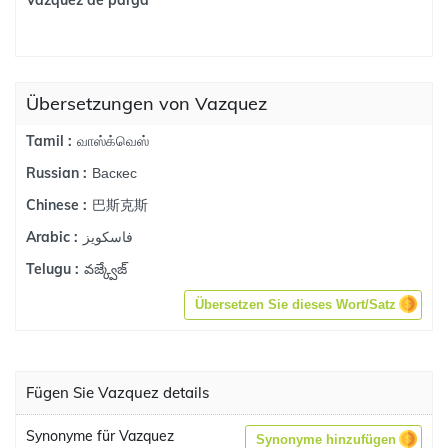
Vazquez de parga
Übersetzungen von Vazquez
வாஸ்க்வெஸ்
Tamil :
Васкес
Russian :
巴斯克斯
Chinese :
فاسكويز
Arabic :
వజ్క్వేజ్
Telugu :
Übersetzen Sie dieses Wort/Satz
Fügen Sie Vazquez details
Synonyme für Vazquez
Synonyme hinzufügen