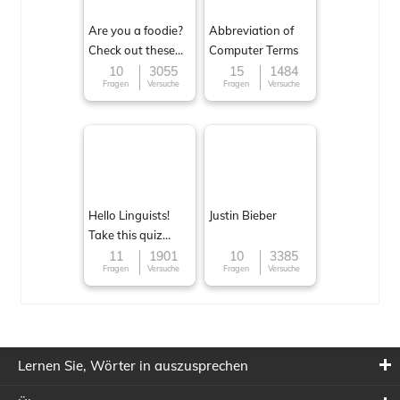
Are you a foodie?
Abbreviation of
Check out these
Computer Terms
Famous cuisines
10
3055
15
1484
Fragen
Versuche
Fragen
Versuche
around the World
Hello Linguists!
Justin Bieber
Take this quiz
now!
11
1901
10
3385
Fragen
Versuche
Fragen
Versuche
Lernen Sie, Wörter in auszusprechen