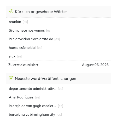
Kürzlich angesehene Wörter
reunión
[es]
Si amanece nos vamos
[es]
la hidroxicina clorhidrato de
[es]
hueso esfenoidal
[es]
y ux
[es]
Zuletzt aktualisiert
August 06, 2026
Neueste word-Veröffentlichungen
departamento administrativo de seguridad
[es]
Ariel Rodríguez
[es]
la oreja de van gogh conciertos
[es]
barcelona vs birmingham city
[es]