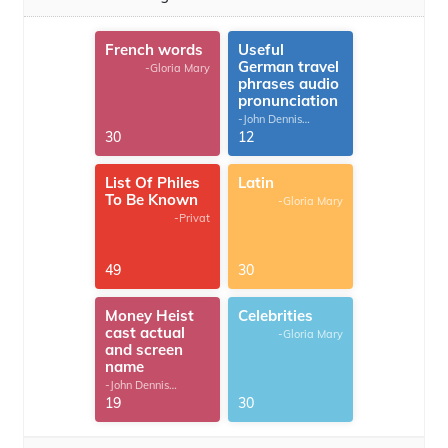
French words
Useful
German travel
-Gloria Mary
phrases audio
pronunciation
-John Dennis
G.Thomas
30
12
List Of Philes
Latin
To Be Known
-Gloria Mary
-Privat
49
30
Money Heist
Celebrities
cast actual
-Gloria Mary
and screen
name
-John Dennis
G.Thomas
19
30