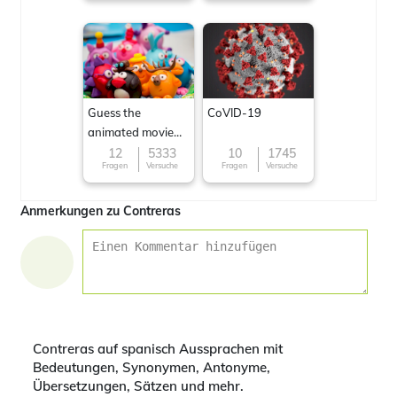
Guess the
CoVID-19
animated movie
character
12
5333
10
1745
Fragen
Versuche
Fragen
Versuche
Anmerkungen zu Contreras
Contreras auf spanisch Aussprachen mit
Bedeutungen, Synonymen, Antonyme,
Übersetzungen, Sätzen und mehr.