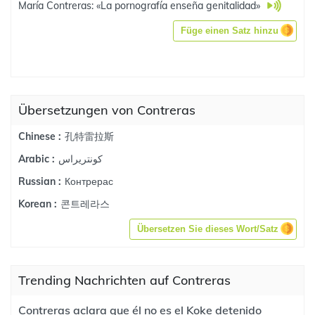
María Contreras: «La pornografía enseña genitalidad»
Füge einen Satz hinzu
Übersetzungen von Contreras
孔特雷拉斯
Chinese :
كونتريراس
Arabic :
Контрерас
Russian :
콘트레라스
Korean :
Übersetzen Sie dieses Wort/Satz
Trending Nachrichten auf Contreras
Contreras aclara que él no es el Koke detenido