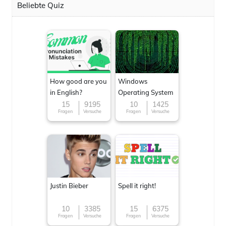
Beliebte Quiz
How good are you
Windows
in English?
Operating System
15
9195
10
1425
Fragen
Versuche
Fragen
Versuche
Justin Bieber
Spell it right!
10
3385
15
6375
Fragen
Versuche
Fragen
Versuche