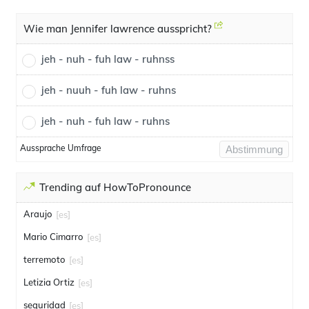
Wie man Jennifer lawrence ausspricht?
jeh - nuh - fuh law - ruhnss
jeh - nuuh - fuh law - ruhns
jeh - nuh - fuh law - ruhns
Aussprache Umfrage
Abstimmung
Trending auf HowToPronounce
Araujo
[es]
Mario Cimarro
[es]
terremoto
[es]
Letizia Ortiz
[es]
seguridad
[es]