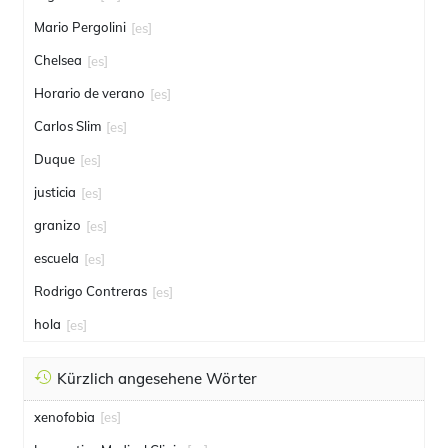
Mario Pergolini
[es]
Chelsea
[es]
Horario de verano
[es]
Carlos Slim
[es]
Duque
[es]
justicia
[es]
granizo
[es]
escuela
[es]
Rodrigo Contreras
[es]
hola
[es]
Kürzlich angesehene Wörter
xenofobia
[es]