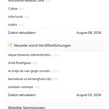
Innovative Medical Clinic
[es]
Calixa
[es]
infortunio
[es]
tubito
[es]
Zuletzt aktualisiert
August 08, 2026
Neueste word-Veröffentlichungen
departamento administrativo de seguridad
[es]
Ariel Rodríguez
[es]
la oreja de van gogh conciertos
[es]
barcelona vs birmingham city
[es]
esteban restrepo
[es]
Zuletzt aktualisiert
August 03, 2026
Beliebte Sammlungen