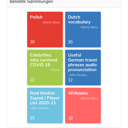
Beliebte Sammlungen
Polish
Dutch
vocabulary
-Gloria Mary
-Gloria Mary
30
30
Celebrities
Useful
who survived
German travel
COVID 19
phrases audio
pronunciation
-Privat
-John Dennis
G.Thomas
22
12
Real Madrid
Afrikaans
Squad / Player
-Gloria Mary
List 2020-21
-John Dennis
G.Thomas
35
30