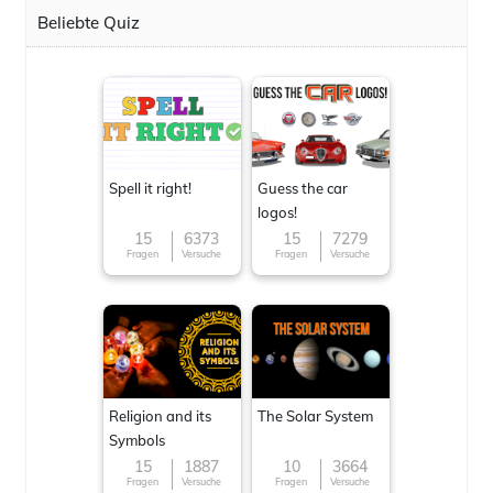
Beliebte Quiz
Spell it right!
Guess the car
logos!
15
6373
15
7279
Fragen
Versuche
Fragen
Versuche
Religion and its
The Solar System
Symbols
15
1887
10
3664
Fragen
Versuche
Fragen
Versuche