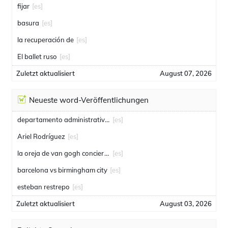
fijar
[es]
basura
[es]
la recuperación de
[es]
El ballet ruso
[es]
Zuletzt aktualisiert
August 07, 2026
Neueste word-Veröffentlichungen
departamento administrativo de seguridad
[es]
Ariel Rodríguez
[es]
la oreja de van gogh conciertos
[es]
barcelona vs birmingham city
[es]
esteban restrepo
[es]
Zuletzt aktualisiert
August 03, 2026