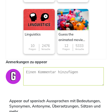
Linguistics
Guess the
animated movie
character
10
2476
12
5333
Fragen
Versuche
Fragen
Versuche
Anmerkungen zu appear
Appear auf spanisch Aussprachen mit Bedeutungen,
Synonymen, Antonyme, Übersetzungen, Sätzen und
mehr.