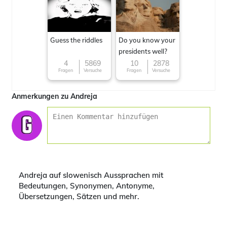
Guess the riddles
Do you know your
presidents well?
4
5869
10
2878
Fragen
Versuche
Fragen
Versuche
Anmerkungen zu Andreja
Andreja auf slowenisch Aussprachen mit
Bedeutungen, Synonymen, Antonyme,
Übersetzungen, Sätzen und mehr.