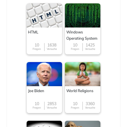
HTML
Windows
Operating System
10
1638
10
1425
Fragen
Versuche
Fragen
Versuche
Joe Biden
World Religions
10
2853
10
3360
Fragen
Versuche
Fragen
Versuche