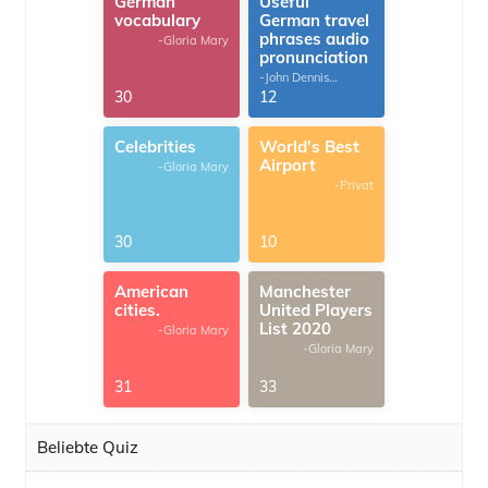
German
Useful
vocabulary
German travel
phrases audio
-Gloria Mary
pronunciation
-John Dennis
G.Thomas
30
12
Celebrities
World's Best
Airport
-Gloria Mary
-Privat
30
10
American
Manchester
cities.
United Players
List 2020
-Gloria Mary
-Gloria Mary
31
33
Beliebte Quiz