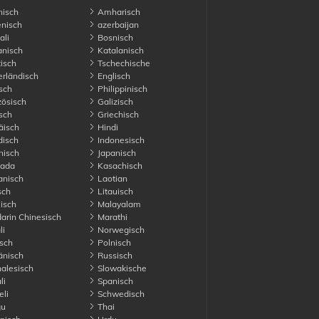
isch
Amharisch
nisch
azerbaijan
li
Bosnisch
nisch
Katalanisch
isch
Tschechische
rländisch
Englisch
sch
Philippinisch
ösisch
Galizisch
sch
Griechisch
äisch
Hindi
disch
Indonesisch
nisch
Japanisch
ada
Kasachisch
anisch
Laotian
sch
Litauisch
isch
Malayalam
rin Chinesisch
Marathi
li
Norwegisch
sch
Polnisch
nisch
Russisch
alesisch
Slowakische
li
Spanisch
li
Schwedisch
gu
Thai