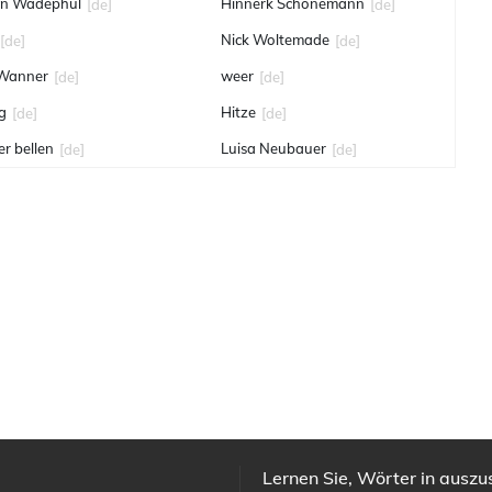
nn Wadephul
Hinnerk Schönemann
[de]
[de]
Nick Woltemade
[de]
[de]
 Wanner
weer
[de]
[de]
g
Hitze
[de]
[de]
er bellen
Luisa Neubauer
[de]
[de]
Lernen Sie, Wörter in ausz