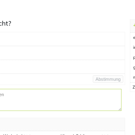
cht?
i
Abstimmung
Z