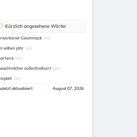
Kürzlich angesehene Wörter
erworbener Geschmack
[de]
m selben jahr
[de]
parterre
[de]
gewöhnlicher aufenthaltsort
[de]
mojdeh
[de]
uletzt aktualisiert
August 07, 2026