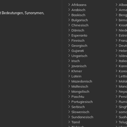
Afrikaans
Alban
Arabisch
Arme
it Bedeutungen, Synonymen,
Baskisch
Benga
Bulgarisch
birma
Chinesisch
Kroat
Dänisch
Niede
Esperanto
Estni
Finnisch
Franz
Georgisch
Deut
Gujarati
Hebr
Ungarisch
Islän
Irisch
Italie
Javanisch
Kann
Khmer
Kore
Latein
Letti
Mazedonisch
Malai
Maltesisch
Manda
Mongolisch
Nepa
Paschtu
Persi
Portugiesisch
Rumä
Serbisch
Singh
Slowenisch
soma
Sundanesisch
Suahe
Tamil
Telu