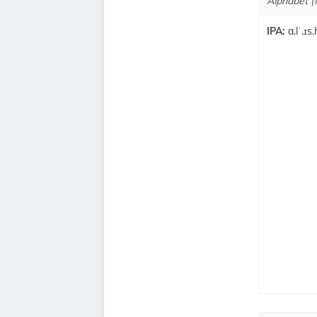
Alphabet (I
IPA:
a.lˈ.ɪs