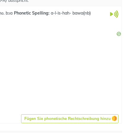
PA) ausspricht.
.hɑ. bɔa
Phonetic Spelling:
a-l-is-hah- bawa
(
nb
)
Fügen Sie phonetische Rechtschreibung hinzu