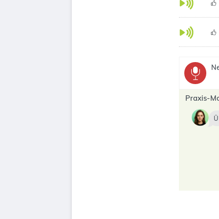
Ne
Praxis-M
Ü