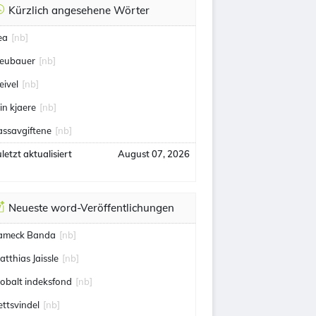
Kürzlich angesehene Wörter
ea
[nb]
eubauer
[nb]
eivel
[nb]
in kjaere
[nb]
assavgiftene
[nb]
letzt aktualisiert
August 07, 2026
Neueste word-Veröffentlichungen
ameck Banda
[nb]
atthias Jaissle
[nb]
lobalt indeksfond
[nb]
ettsvindel
[nb]