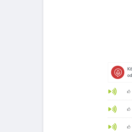
Kö
od