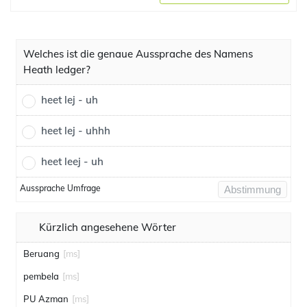
Welches ist die genaue Aussprache des Namens
Heath ledger?
heet lej - uh
heet lej - uhhh
heet leej - uh
Aussprache Umfrage
Abstimmung
Kürzlich angesehene Wörter
Beruang
[ms]
pembela
[ms]
PU Azman
[ms]