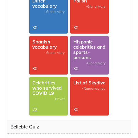
Dutch
Polish
vocabulary
-Gloria Mary
-Gloria Mary
30
30
Spanish
Hispanic
vocabulary
celebrities and
sports-
-Gloria Mary
persons
-Gloria Mary
30
30
Celebrities
List of Skydive
who survived
-Ramanapriya
COVID 19
-Privat
22
30
Beliebte Quiz