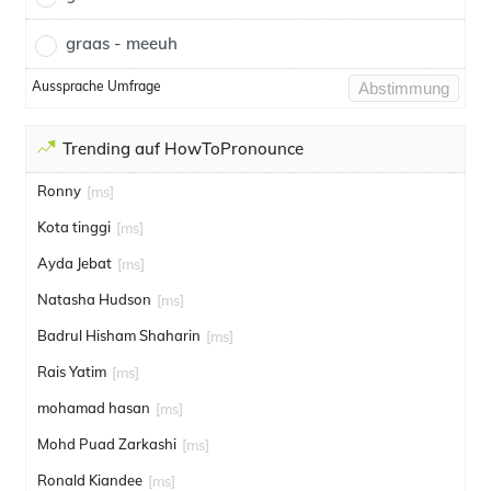
graas - meeuh
Aussprache Umfrage
Abstimmung
Trending auf HowToPronounce
Ronny
[ms]
Kota tinggi
[ms]
Ayda Jebat
[ms]
Natasha Hudson
[ms]
Badrul Hisham Shaharin
[ms]
Rais Yatim
[ms]
mohamad hasan
[ms]
Mohd Puad Zarkashi
[ms]
Ronald Kiandee
[ms]