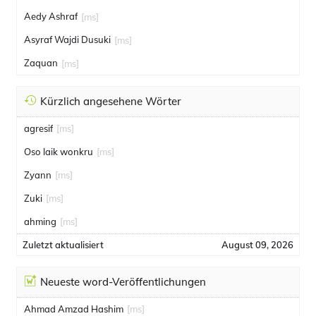
Aedy Ashraf
[ms]
Asyraf Wajdi Dusuki
[ms]
Zaquan
[ms]
Kürzlich angesehene Wörter
agresif
[ms]
Oso laik wonkru
[ms]
Zyann
[ms]
Zuki
[ms]
ahming
[ms]
Zuletzt aktualisiert
August 09, 2026
Neueste word-Veröffentlichungen
Ahmad Amzad Hashim
[ms]