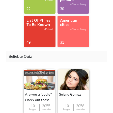
-Privat
-Gloria Mary
22
30
List Of Philes
American
To Be Known
cities.
-Privat
-Gloria Mary
49
31
Beliebte Quiz
Are you a foodie?
Selena Gomez
Check out these
Famous cuisines
10
3055
10
3058
Fragen
Versuche
Fragen
Versuche
around the World