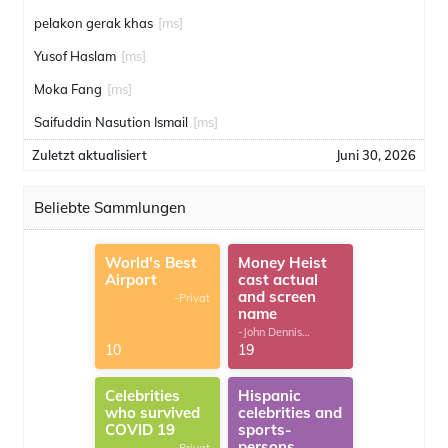
pelakon gerak khas
[ms]
Yusof Haslam
[ms]
Moka Fang
[ms]
Saifuddin Nasution Ismail
[ms]
Zuletzt aktualisiert
Juni 30, 2026
Beliebte Sammlungen
World's Best
Money Heist
Airport
cast actual
and screen
-Privat
name
-John Dennis
G.Thomas
10
19
Celebrities
Hispanic
who survived
celebrities and
COVID 19
sports-
persons