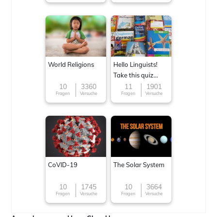
World Religions
Hello Linguists!
Take this quiz
now!
10
3360
11
1901
Fragen
Versuche
Fragen
Versuche
CoVID-19
The Solar System
10
1745
10
3664
Fragen
Versuche
Fragen
Versuche