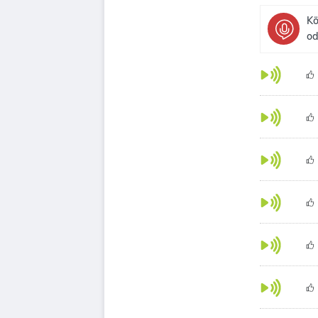
Kö
od