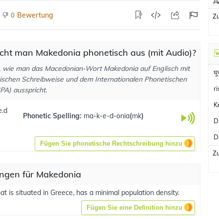
Д
Bewertung
0
Zu
icht man Makedonia phonetisch aus (mit Audio)?
, wie man das Macedonian-Wort Makedonia auf Englisch mit
घ
ischen Schreibweise und dem Internationalen Phonetischen
r
PA) ausspricht.
K
.d
Phonetic Spelling:
ma-k-e-d-onia
(
mk
)
D
D
Fügen Sie phonetische Rechtschreibung hinzu
Zu
ngen für Makedonia
at is situated in Greece, has a minimal population density.
Fügen Sie eine Definition hinzu