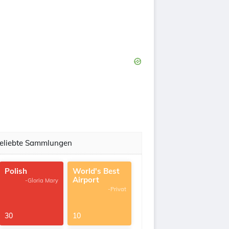
eliebte Sammlungen
Polish
World's Best
Airport
-Gloria Mary
-Privat
30
10