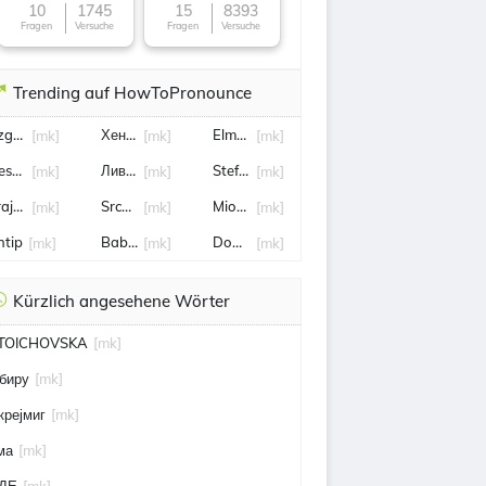
10
1745
15
8393
Fragen
Versuche
Fragen
Versuche
Trending auf HowToPronounce
zgjan Alioski
Хендрикс
Elmas
[mk]
[mk]
[mk]
esard Sabovic
Ливерпуль
Stefan ristovski
[mk]
[mk]
[mk]
rajkovski
Srce moje
Miovski
[mk]
[mk]
[mk]
htip
Baba Vanga
Dobar dan
[mk]
[mk]
[mk]
Kürzlich angesehene Wörter
TOICHOVSKA
[mk]
абиру
[mk]
крејмиг
[mk]
ма
[mk]