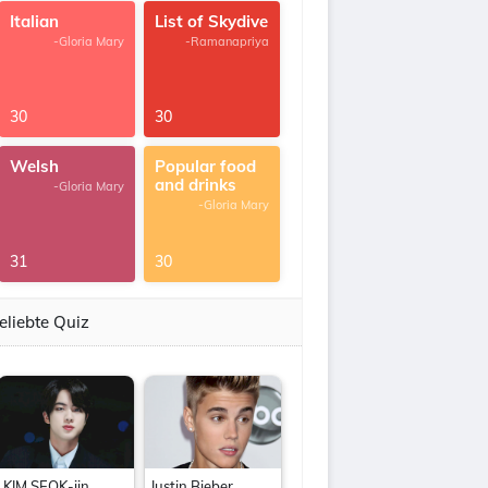
Italian
List of Skydive
-Gloria Mary
-Ramanapriya
30
30
Welsh
Popular food
and drinks
-Gloria Mary
-Gloria Mary
31
30
eliebte Quiz
KIM SEOK-jin
Justin Bieber