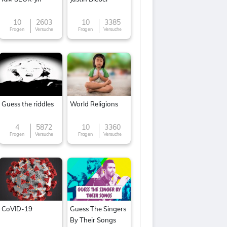
10
2603
10
3385
Fragen
Versuche
Fragen
Versuche
Guess the riddles
World Religions
4
5872
10
3360
Fragen
Versuche
Fragen
Versuche
CoVID-19
Guess The Singers
By Their Songs