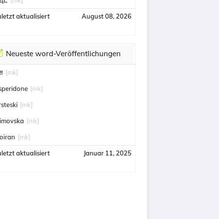
ДЕ
[mk]
letzt aktualisiert
August 08, 2026
Neueste word-Veröffentlichungen
ूस
[mk]
isperidone
[mk]
rsteski
[mk]
imovska
[mk]
oiran
[mk]
letzt aktualisiert
Januar 11, 2025