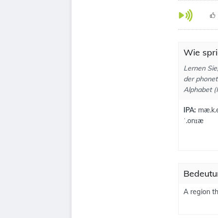
Wie spr
Lernen Sie
der phonet
Alphabet (I
IPA:
mæ.k.e
ˈ.onɪæ
Bedeutu
A region th