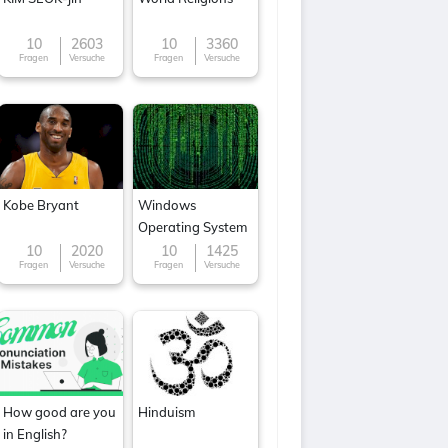
10
2603
10
3360
Fragen
Versuche
Fragen
Versuche
Kobe Bryant
Windows
Operating System
10
2020
10
1425
Fragen
Versuche
Fragen
Versuche
How good are you
Hinduism
in English?