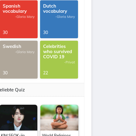
Spanish
Dutch
vocabulary
vocabulary
-Gloria Mary
-Gloria Mary
30
30
Swedish
Celebrities
who survived
-Gloria Mary
COVID 19
-Privat
30
22
eliebte Quiz
KIM SEOK-jin
World Religions