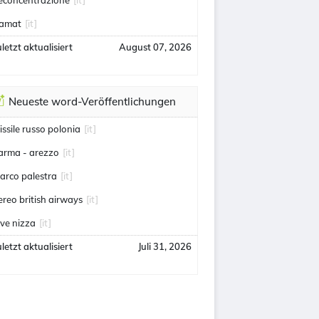
econcentrazione
[it]
amat
[it]
letzt aktualisiert
August 07, 2026
Neueste word-Veröffentlichungen
issile russo polonia
[it]
arma - arezzo
[it]
arco palestra
[it]
ereo british airways
[it]
uve nizza
[it]
letzt aktualisiert
Juli 31, 2026