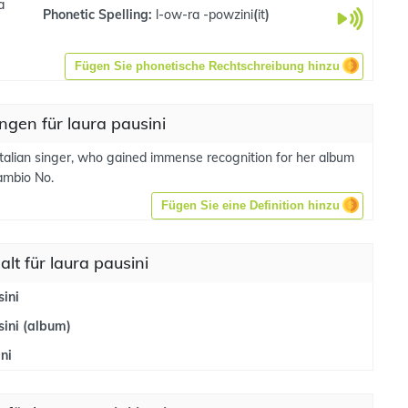
a
Phonetic Spelling:
l-ow-ra -powzini
(
it
)
Fügen Sie phonetische Rechtschreibung hinzu
gen für laura pausini
Italian singer, who gained immense recognition for her album
ambio No.
Fügen Sie eine Definition hinzu
alt für laura pausini
ini
ini (album)
ni