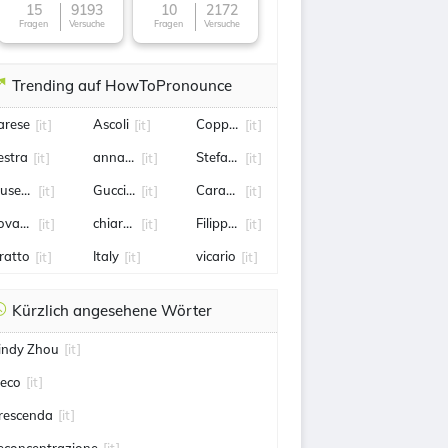
15
9193
10
2172
Fragen
Versuche
Fragen
Versuche
Trending auf HowToPronounce
arese
Ascoli
Coppa Italia
[it]
[it]
[it]
estra
annalisa
Stefano Bonaccini
[it]
[it]
[it]
usetti
Guccini
Carabinieri
[it]
[it]
[it]
ovara
chiara ferragni
Filippo Inzaghi
[it]
[it]
[it]
fratto
Italy
vicario
[it]
[it]
[it]
Kürzlich angesehene Wörter
indy Zhou
[it]
eco
[it]
rescenda
[it]