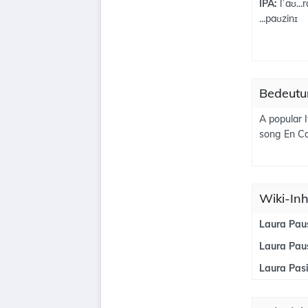
IPA:
lˈaʊ...r
...paʊzinɪ
Bedeutun
A popular 
song En C
Wiki-Inh
Laura Paus
Laura Paus
Laura Pasi