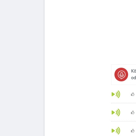
Kö
od