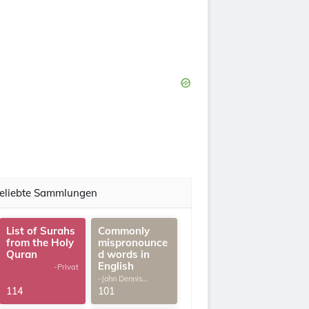
eliebte Sammlungen
List of Surahs
Commonly
from the Holy
mispronounce
Quran
d words in
English
-Privat
-John Dennis
G.Thomas
114
101