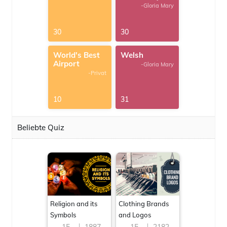
-Gloria Mary
30
30
World's Best
Welsh
Airport
-Gloria Mary
-Privat
10
31
Beliebte Quiz
Religion and its
Clothing Brands
Symbols
and Logos