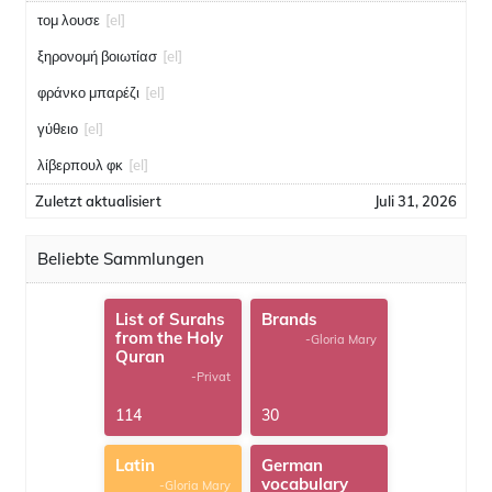
τομ λουσε
[el]
ξηρονομή βοιωτίασ
[el]
φράνκο μπαρέζι
[el]
γύθειο
[el]
λίβερπουλ φκ
[el]
Zuletzt aktualisiert
Juli 31, 2026
Beliebte Sammlungen
List of Surahs
Brands
from the Holy
-Gloria Mary
Quran
-Privat
114
30
Latin
German
vocabulary
-Gloria Mary