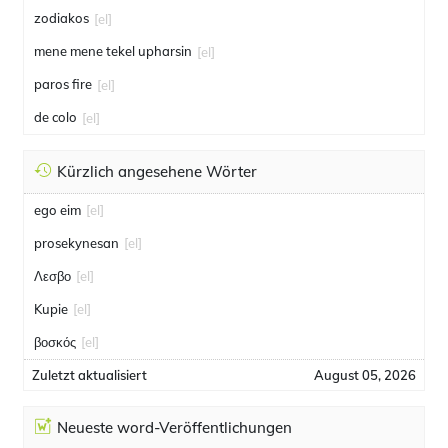
zodiakos
[el]
mene mene tekel upharsin
[el]
paros fire
[el]
de colo
[el]
Kürzlich angesehene Wörter
ego eim
[el]
prosekynesan
[el]
Λεσβο
[el]
Kupie
[el]
βοσκός
[el]
Zuletzt aktualisiert
August 05, 2026
Neueste word-Veröffentlichungen