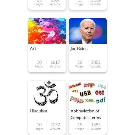
15
1887
15
2182
Fragen
Versuche
Fragen
Versuche
Art
Joe Biden
10
1617
10
2852
Fragen
Versuche
Fragen
Versuche
Hinduism
Abbreviation of
Computer Terms
10
2172
15
1484
Fragen
Versuche
Fragen
Versuche