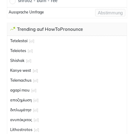
shrooz - bufh - ree
Aussprache Umfrage
Abstimmung
Trending auf HowToPronounce
Tetelestai
[el]
Teleiotes
[el]
Shishak
[el]
Kanye west
[el]
Telemachus
[el]
agapi mou
[el]
αποζημίωση
[el]
διπλωμάτησ
[el]
ανυπόκριτος
[el]
Lithostrotos
[el]