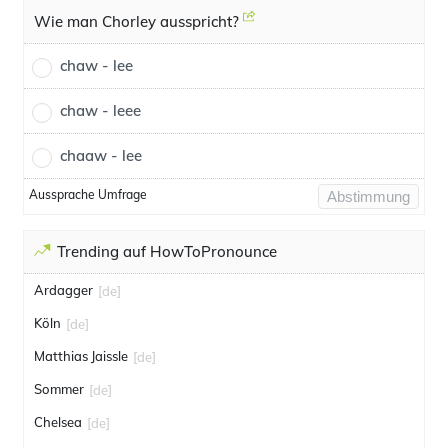
Wie man Chorley ausspricht?
chaw - lee
chaw - leee
chaaw - lee
Aussprache Umfrage
Abstimmung
Trending auf HowToPronounce
Ardagger
[de]
Köln
[de]
Matthias Jaissle
[de]
Sommer
[de]
Chelsea
[de]