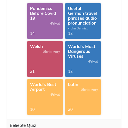
Pandemics
Useful
Before Covid
German travel
19
phrases audio
pronunciation
-Privat
-John Dennis
G.Thomas
14
12
Welsh
World's Most
Dangerous
-Gloria Mary
Viruses
-Privat
31
12
World's Best
Latin
Airport
-Gloria Mary
-Privat
10
30
Beliebte Quiz