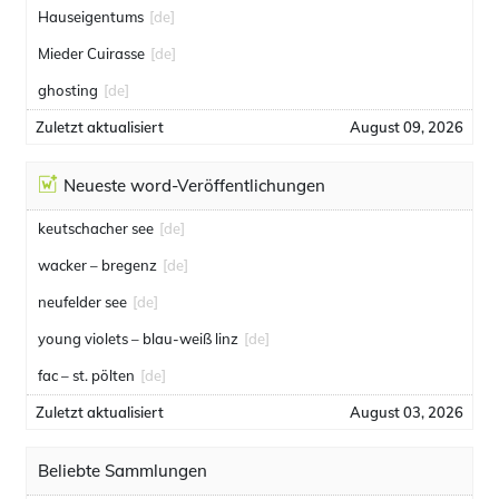
Hauseigentums
[de]
Mieder Cuirasse
[de]
ghosting
[de]
Zuletzt aktualisiert
August 09, 2026
Neueste word-Veröffentlichungen
keutschacher see
[de]
wacker – bregenz
[de]
neufelder see
[de]
young violets – blau-weiß linz
[de]
fac – st. pölten
[de]
Zuletzt aktualisiert
August 03, 2026
Beliebte Sammlungen