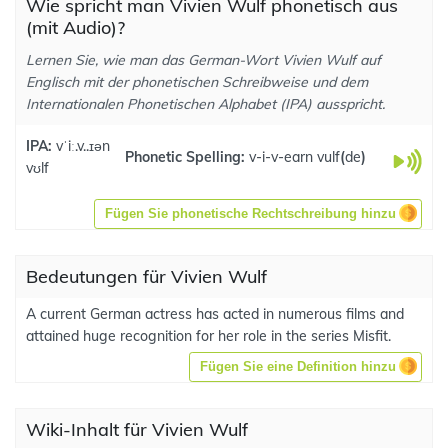
Wie spricht man Vivien Wulf phonetisch aus
(mit Audio)?
Lernen Sie, wie man das German-Wort Vivien Wulf auf
Englisch mit der phonetischen Schreibweise und dem
Internationalen Phonetischen Alphabet (IPA) ausspricht.
IPA:
vˈiː.v..ɪən
Phonetic Spelling:
v-i-v-earn vulf
(
de
)
vʊlf
Fügen Sie phonetische Rechtschreibung hinzu
Bedeutungen für Vivien Wulf
A current German actress has acted in numerous films and
attained huge recognition for her role in the series Misfit.
Fügen Sie eine Definition hinzu
Wiki-Inhalt für Vivien Wulf