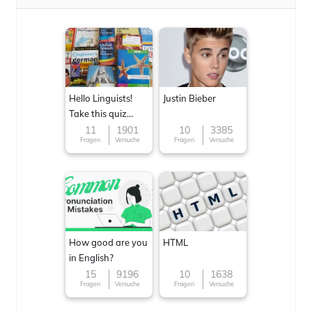
Hello Linguists!
Justin Bieber
Take this quiz
now!
11
1901
10
3385
Fragen
Versuche
Fragen
Versuche
How good are you
HTML
in English?
15
9196
10
1638
Fragen
Versuche
Fragen
Versuche