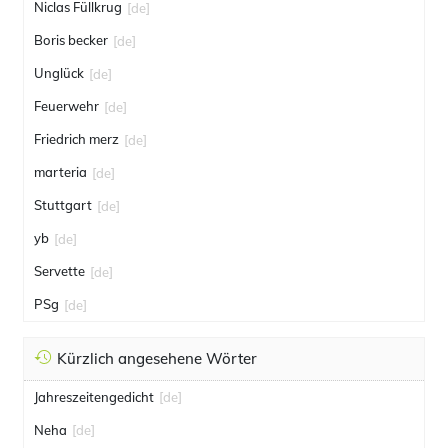
Niclas Füllkrug
[de]
Boris becker
[de]
Unglück
[de]
Feuerwehr
[de]
Friedrich merz
[de]
marteria
[de]
Stuttgart
[de]
yb
[de]
Servette
[de]
PSg
[de]
Kürzlich angesehene Wörter
Jahreszeitengedicht
[de]
Neha
[de]