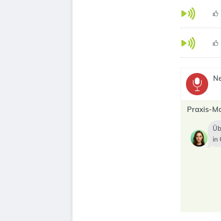
Ne
Praxis-M
Üb
in