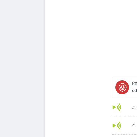
Kö
od