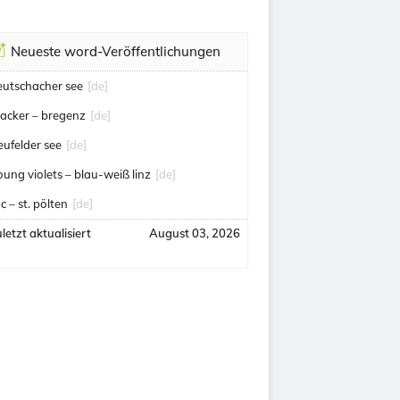
Neueste word-Veröffentlichungen
eutschacher see
[de]
acker – bregenz
[de]
eufelder see
[de]
oung violets – blau-weiß linz
[de]
c – st. pölten
[de]
letzt aktualisiert
August 03, 2026