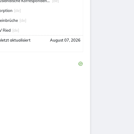
ausländische Korrespondenten
[de]
orption
[de]
teinbrüche
[de]
V Ried
[de]
letzt aktualisiert
August 07, 2026