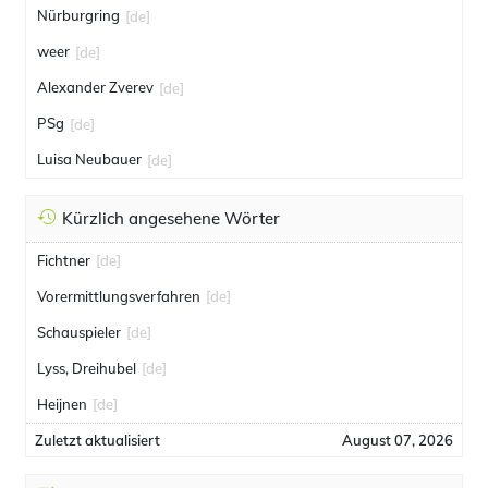
Nürburgring
[de]
weer
[de]
Alexander Zverev
[de]
PSg
[de]
Luisa Neubauer
[de]
Kürzlich angesehene Wörter
Fichtner
[de]
Vorermittlungsverfahren
[de]
Schauspieler
[de]
Lyss, Dreihubel
[de]
Heijnen
[de]
Zuletzt aktualisiert
August 07, 2026