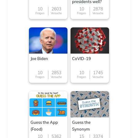
presidents well?
10
2603
10
2878
Fragen
Versuche
Fragen
Versuche
Joe Biden
CoVID-19
10
2853
10
1745
Fragen
Versuche
Fragen
Versuche
Guess the App
Guess the
(Food)
Synonym
10
5362
15
3374