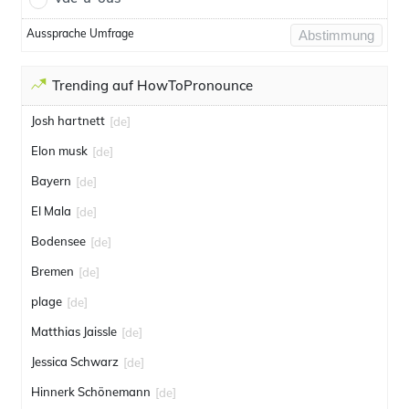
Aussprache Umfrage
Abstimmung
Trending auf HowToPronounce
Josh hartnett
[de]
Elon musk
[de]
Bayern
[de]
El Mala
[de]
Bodensee
[de]
Bremen
[de]
plage
[de]
Matthias Jaissle
[de]
Jessica Schwarz
[de]
Hinnerk Schönemann
[de]