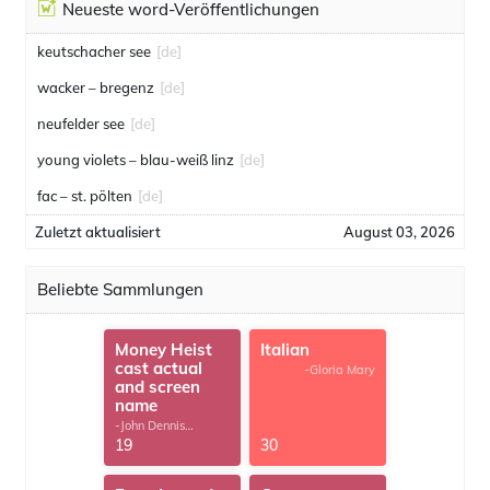
Neueste word-Veröffentlichungen
keutschacher see
[de]
wacker – bregenz
[de]
neufelder see
[de]
young violets – blau-weiß linz
[de]
fac – st. pölten
[de]
Zuletzt aktualisiert
August 03, 2026
Beliebte Sammlungen
Money Heist
Italian
cast actual
-Gloria Mary
and screen
name
-John Dennis
G.Thomas
19
30