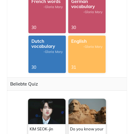
French words
German
vocabulary
-Gloria Mary
-Gloria Mary
30
30
Dutch
English
vocabulary
-Gloria Mary
-Gloria Mary
30
31
Beliebte Quiz
KIM SEOK-jin
Do you know your