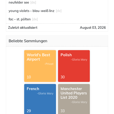
neufelder see
[de]
young violets – blau-weiß linz
[de]
fac – st. pölten
[de]
Zuletzt aktualisiert
August 03, 2026
Beliebte Sammlungen
World's Best
Polish
Airport
-Gloria Mary
-Privat
10
30
French
Manchester
United Players
-Gloria Mary
List 2020
-Gloria Mary
29
33