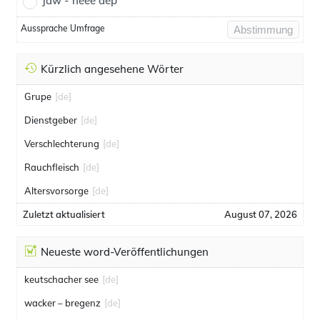
jaw - neee dep
Aussprache Umfrage
Abstimmung
Kürzlich angesehene Wörter
Grupe
[de]
Dienstgeber
[de]
Verschlechterung
[de]
Rauchfleisch
[de]
Altersvorsorge
[de]
Zuletzt aktualisiert
August 07, 2026
Neueste word-Veröffentlichungen
keutschacher see
[de]
wacker – bregenz
[de]