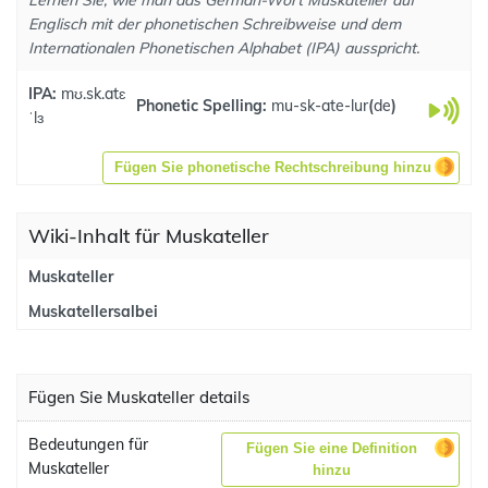
Lernen Sie, wie man das German-Wort Muskateller auf
Englisch mit der phonetischen Schreibweise und dem
Internationalen Phonetischen Alphabet (IPA) ausspricht.
IPA:
mʊ.sk.atɛ
Phonetic Spelling:
mu-sk-ate-lur
(
de
)
ˈlɜ
Fügen Sie phonetische Rechtschreibung hinzu
Wiki-Inhalt für Muskateller
Muskateller
Muskatellersalbei
Fügen Sie Muskateller details
Bedeutungen für
Fügen Sie eine Definition
Muskateller
hinzu