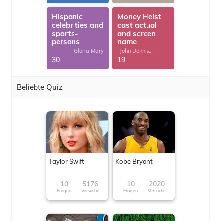
Hispanic
Money Heist
celebrities and
cast actual
sports-
and screen
persons
name
-Gloria Mary
-John Dennis
G.Thomas
30
19
Beliebte Quiz
Taylor Swift
Kobe Bryant
10
5176
10
2020
Fragen
Versuche
Fragen
Versuche