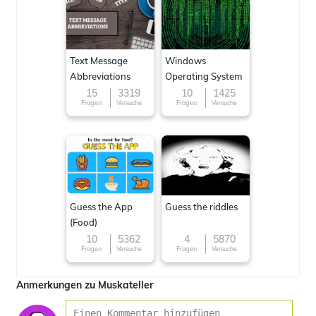
Text Message
Windows
Abbreviations
Operating System
15
3319
10
1425
Fragen
Versuche
Fragen
Versuche
Guess the App
Guess the riddles
(Food)
10
5362
4
5870
Fragen
Versuche
Fragen
Versuche
Anmerkungen zu Muskateller