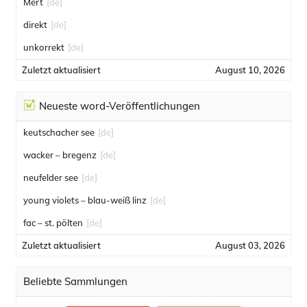
Mert
[de]
direkt
[de]
unkorrekt
[de]
Zuletzt aktualisiert
August 10, 2026
Neueste word-Veröffentlichungen
keutschacher see
[de]
wacker – bregenz
[de]
neufelder see
[de]
young violets – blau-weiß linz
[de]
fac – st. pölten
[de]
Zuletzt aktualisiert
August 03, 2026
Beliebte Sammlungen