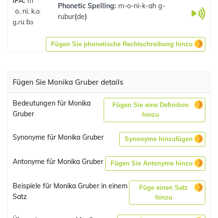
IPA:
m
Phonetic Spelling:
m-o-ni-k-ah g-
ˈo.ːni.ːk.ɑː
rubur
(
de
)
ɡ.ɾuːbɜ
Fügen Sie phonetische Rechtschreibung hinzu
Fügen Sie Monika Gruber details
Bedeutungen für Monika
Fügen Sie eine Definition
Gruber
hinzu
Synonyme für Monika Gruber
Synonyme hinzufügen
Antonyme für Monika Gruber
Fügen Sie Antonyme hinzu
Beispiele für Monika Gruber in einem
Füge einen Satz
Satz
hinzu