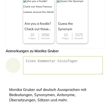
Are you a foodie?
Guess the
Check out these
Synonym
Famous cuisines
10
3056
15
3375
Fragen
Versuche
Fragen
Versuche
around the World
Anmerkungen zu Monika Gruber
Monika Gruber auf deutsch Aussprachen mit
Bedeutungen, Synonymen, Antonyme,
Übersetzungen, Sätzen und mehr.