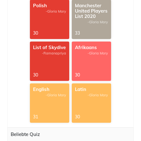
Polish
Manchester
United Players
-Gloria Mary
List 2020
-Gloria Mary
30
33
List of Skydive
Afrikaans
-Ramanapriya
-Gloria Mary
30
30
English
Latin
-Gloria Mary
-Gloria Mary
31
30
Beliebte Quiz