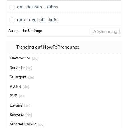
an - dee suh - kuhss
ann - dee suh - kuhs
Aussprache Umfrage
Abstimmung
Trending auf HowToPronounce
Elektroauto
[de]
Servette
[de]
Stuttgart
[de]
PUTiN
[de]
BVB
[de]
Lawine
[de]
Schweiz
[de]
Michael Ludwig
[de]