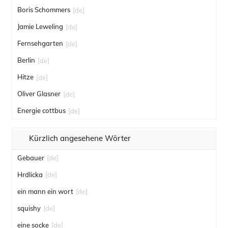
Boris Schommers
[de]
Jamie Leweling
[de]
Fernsehgarten
[de]
Berlin
[de]
Hitze
[de]
Oliver Glasner
[de]
Energie cottbus
[de]
Kürzlich angesehene Wörter
Gebauer
[de]
Hrdlicka
[de]
ein mann ein wort
[de]
squishy
[de]
eine socke
[de]