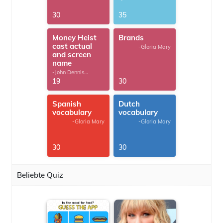
G.Thomas
30
35
Money Heist
Brands
cast actual
-Gloria Mary
and screen
name
-John Dennis
G.Thomas
19
30
Spanish
Dutch
vocabulary
vocabulary
-Gloria Mary
-Gloria Mary
30
30
Beliebte Quiz