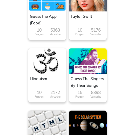
Guess the App
Taylor Swift
(Food)
10
5363
10
5176
Fragen
Versuche
Fragen
Versuche
Hinduism
Guess The Singers
By Their Songs
10
2172
15
8398
Fragen
Versuche
Fragen
Versuche