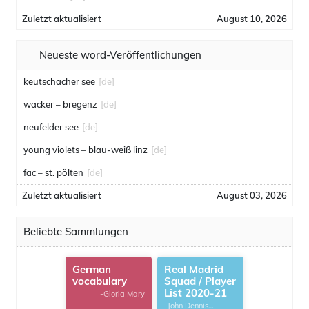
Zuletzt aktualisiert
August 10, 2026
Neueste word-Veröffentlichungen
keutschacher see
[de]
wacker – bregenz
[de]
neufelder see
[de]
young violets – blau-weiß linz
[de]
fac – st. pölten
[de]
Zuletzt aktualisiert
August 03, 2026
Beliebte Sammlungen
German
Real Madrid
vocabulary
Squad / Player
List 2020-21
-Gloria Mary
-John Dennis