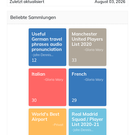
Zuletzt aktualisiert
August 03, 2026
Beliebte Sammlungen
Useful
Manchester
German travel
United Players
phrases audio
List 2020
pronunciation
-Gloria Mary
-John Dennis
G.Thomas
12
33
Italian
French
-Gloria Mary
-Gloria Mary
30
29
World's Best
Real Madrid
Airport
Squad / Player
List 2020-21
-Privat
-John Dennis
G.Thomas