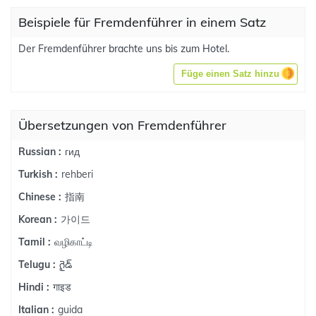
Beispiele für Fremdenführer in einem Satz
Der Fremdenführer brachte uns bis zum Hotel.
Füge einen Satz hinzu
Übersetzungen von Fremdenführer
гид
Russian :
rehberi
Turkish :
指南
Chinese :
가이드
Korean :
வழிகாட்டி
Tamil :
గైడ్
Telugu :
गाइड
Hindi :
guida
Italian :