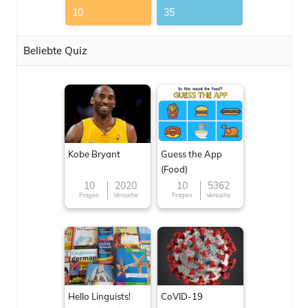
10
35
Beliebte Quiz
Kobe Bryant
Guess the App
(Food)
10
2020
10
5362
Fragen
Versuche
Fragen
Versuche
Hello Linguists!
CoVID-19