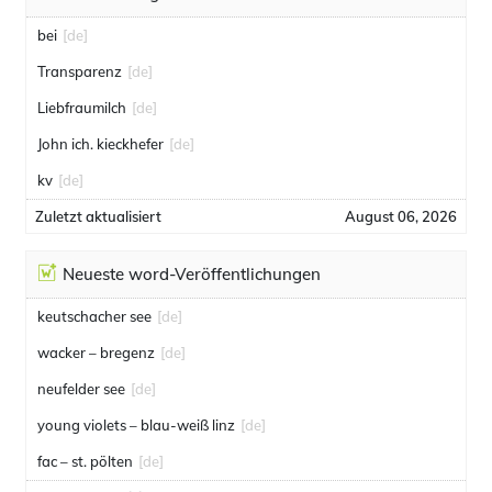
bei
[de]
Transparenz
[de]
Liebfraumilch
[de]
John ich. kieckhefer
[de]
kv
[de]
Zuletzt aktualisiert
August 06, 2026
Neueste word-Veröffentlichungen
keutschacher see
[de]
wacker – bregenz
[de]
neufelder see
[de]
young violets – blau-weiß linz
[de]
fac – st. pölten
[de]