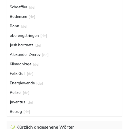
Schaeffler
[de]
Bodensee
[de]
Bonn
[de]
oberengstringen
[de]
Josh hartnett
[de]
Alexander Zverev
[de]
Klimaanlage
[de]
Felix Gall
[de]
Energiewende
[de]
Polizei
[de]
Juventus
[de]
Betrug
[de]
Kürzlich angesehene Wörter