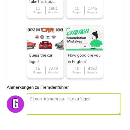
Take this quiz
now!
11
1901
10
1745
Fragen
Versuche
Fragen
Versuche
Guess the car
How good are you
logos!
in English?
15
7279
15
9192
Fragen
Versuche
Fragen
Versuche
Anmerkungen zu Fremdenführer