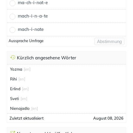
ma-ch-i-nat-e
mach-i-n-a-te
mach-i-nate
Aussprache Umfrage
Abstimmung
Kürzlich angesehene Wörter
Yozma
[en]
Rihi
[en]
Erlind
[en]
Sveti
[en]
Nienajadlo
[en]
Zuletzt aktualisiert
August 08, 2026