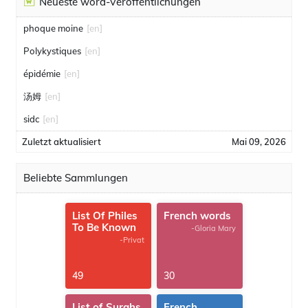
Neueste word-Veröffentlichungen
phoque moine
[en]
Polykystiques
[en]
épidémie
[en]
汤姆
[en]
sidc
[en]
Zuletzt aktualisiert
Mai 09, 2026
Beliebte Sammlungen
List Of Philes
French words
To Be Known
-Gloria Mary
-Privat
49
30
List of Surahs
French