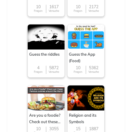
10
1617
10
2172
Fragen
Versuche
Fragen
Versuche
Guess the riddles
Guess the App
(Food)
4
5872
10
5362
Fragen
Versuche
Fragen
Versuche
Are you a foodie?
Religion and its
Check out these
Symbols
Famous cuisines
10
3055
15
1887