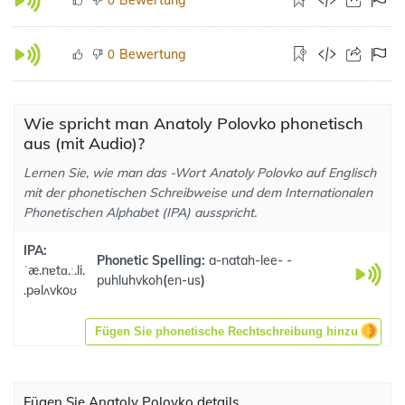
Bewertung
0
Wie spricht man Anatoly Polovko phonetisch
aus (mit Audio)?
Lernen Sie, wie man das -Wort Anatoly Polovko auf Englisch
mit der phonetischen Schreibweise und dem Internationalen
Phonetischen Alphabet (IPA) ausspricht.
IPA:
Phonetic Spelling:
a-natah-lee- -
ˈæ.nɐtɑ.ː.li.
puhluhvkoh
(
en-us
)
.pəlʌvkoʊ
Fügen Sie phonetische Rechtschreibung hinzu
Fügen Sie Anatoly Polovko details