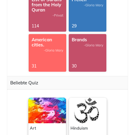
from the Holy
-Gloria Mary
Quran
-Privat
114
29
American
Brands
cities.
-Gloria Mary
-Gloria Mary
31
30
Beliebte Quiz
Art
Hinduism