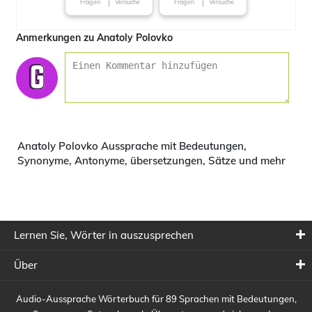
Fragen
Versuche
Fragen
Versuche
around the World
Anmerkungen zu Anatoly Polovko
Anatoly Polovko Aussprache mit Bedeutungen,
Synonyme, Antonyme, übersetzungen, Sätze und mehr
Lernen Sie, Wörter in auszusprechen
Über
Audio-Aussprache Wörterbuch für 89 Sprachen mit Bedeutungen,