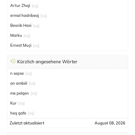
Artur Zheji
[sq]
ermal hadribeaj
[sq]
Besnik Hasi
[sq]
Marku
[sq]
Ernest Muçi
[sq]
Kürzlich angesehene Wörter
n sepse
[sq]
an ambël
[sq]
me pelqen
[sq]
Kur
[sq]
heq qafe
[sq]
Zuletzt aktualisiert
August 08, 2026