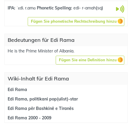
IPA:
ˈɛdi. r.amɑ
Phonetic Spelling:
edi- r-amah
(
sq
)
Fügen Sie phonetische Rechtschreibung hinzu
Bedeutungen für Edi Rama
He is the Prime Minister of Albania.
Fügen Sie eine Definition hinzu
Wiki-Inhalt für Edi Rama
Edi Rama
Edi Rama, politikani pop(ulist)-star
Edi Rama për Bashkinë e Tiranës
Edi Rama 2000 - 2009