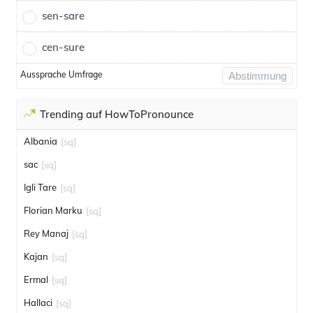
sen-sare
cen-sure
Aussprache Umfrage
Abstimmung
Trending auf HowToPronounce
Albania
[sq]
sac
[sq]
Igli Tare
[sq]
Florian Marku
[sq]
Rey Manaj
[sq]
Kajan
[sq]
Ermal
[sq]
Hallaci
[sq]