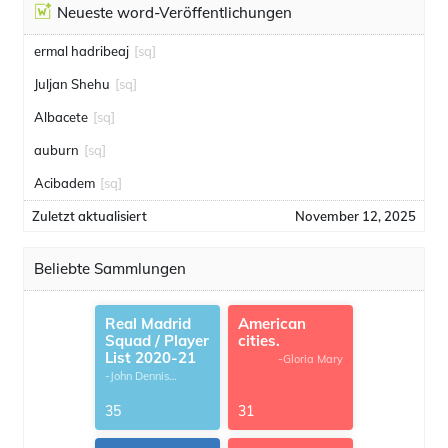
Neueste word-Veröffentlichungen
ermal hadribeaj
[sq]
Juljan Shehu
[sq]
Albacete
[sq]
auburn
[sq]
Acibadem
[sq]
Zuletzt aktualisiert
November 12, 2025
Beliebte Sammlungen
Real Madrid
American
Squad / Player
cities.
List 2020-21
-Gloria Mary
-John Dennis
G.Thomas
35
31