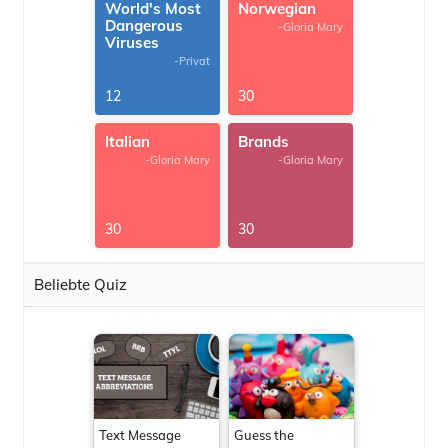
World's Most
Norwegian
Dangerous
-Gloria Mary
Viruses
-Privat
12
30
Italian
Brands
-Gloria Mary
-Gloria Mary
30
30
Beliebte Quiz
Text Message
Guess the