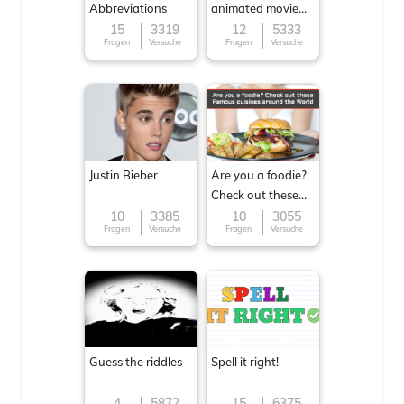
Abbreviations
animated movie
character
15
3319
12
5333
Fragen
Versuche
Fragen
Versuche
Justin Bieber
Are you a foodie?
Check out these
Famous cuisines
10
3385
10
3055
Fragen
Versuche
Fragen
Versuche
around the World
Guess the riddles
Spell it right!
4
5872
15
6375