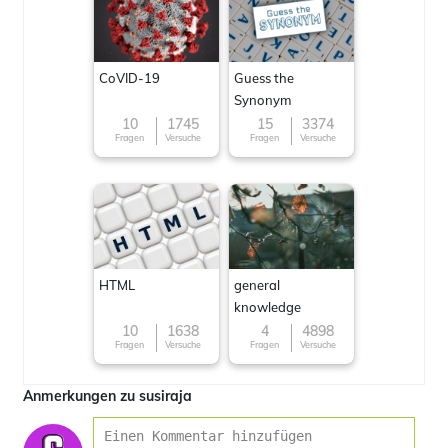
CoVID-19
Guess the
Synonym
10
1745
15
3374
Fragen
Versuche
Fragen
Versuche
HTML
general
knowledge
10
1638
4
4898
Fragen
Versuche
Fragen
Versuche
Anmerkungen zu susiraja