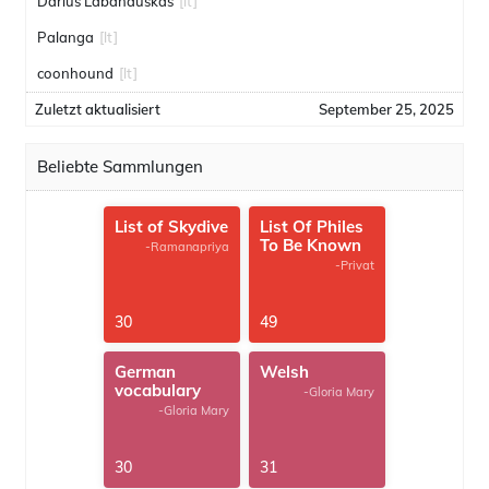
Darius Labanauskas
[lt]
Palanga
[lt]
coonhound
[lt]
Zuletzt aktualisiert
September 25, 2025
Beliebte Sammlungen
List of Skydive
List Of Philes
To Be Known
-Ramanapriya
-Privat
30
49
German
Welsh
vocabulary
-Gloria Mary
-Gloria Mary
30
31