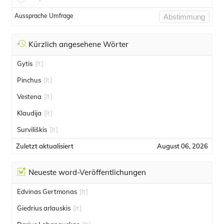
Aussprache Umfrage
Abstimmung
Kürzlich angesehene Wörter
Gytis
[lt]
Pinchus
[lt]
Vestena
[lt]
Klaudija
[lt]
Surviliškis
[lt]
Zuletzt aktualisiert
August 06, 2026
Neueste word-Veröffentlichungen
Edvinas Gertmonas
[lt]
Giedrius arlauskis
[lt]