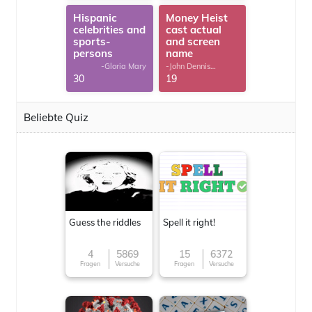
Hispanic
Money Heist
celebrities and
cast actual
sports-
and screen
persons
name
-Gloria Mary
-John Dennis
G.Thomas
30
19
Beliebte Quiz
Guess the riddles
Spell it right!
4
5869
15
6372
Fragen
Versuche
Fragen
Versuche